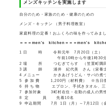
メンズキッチンを実施します
自分のため・家族のため・健康のための
メンズ・キッチン （男子料理教室）
家庭料理の定番！おふくろの味を作ってみま
＝＝＝men's kitchen＝＝＝
men's kitch
1 日 時 令和元年 7月20日（土
午前10時から午後1時30分 
2 場 所 つむぎてらす （笠置町隅田
3 講 師 浦井 紀代美 さん（栄養士
4 メニュー かきあげうどん・サバの煮つ
5 参 加 費 1,200円（材料費） ※当日
6 持 ち 物 エプロン、手拭きタオル、
7 参加対象 3町村在住・在勤の成人の男
8 定 員 先着10名
9 申込期間 7月 1日（月）～7月12日（