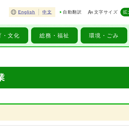
English
中文
自動翻訳
文字サイズ
拡
育・文化
総務・福祉
環境・ごみ
業