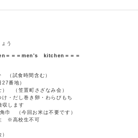
しょう
en
＝＝＝men's kitchen＝＝＝
）
（試食時間含む）
27番地）
） （笠置町さざなみ会）
け・だし巻き卵・わらびもち
徴収します
三角巾 （今回お米は不要です）
性 ※高校生不可
金）