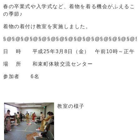
春の卒業式や入学式など、着物を着る機会がふえるこ
の季節♪
着物の着付け教室を実施しました。
§@§@§@§@§@§@§@§@§@§@§@§@§@§@§@§
日 時 平成25年3月8日（金） 午前10時～正午
場 所 和束町体験交流センター
参加者 6名
教室の様子