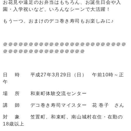
お花見や遠足のお弁当はもちろん、お誕生日会や入
園・入学祝いなど、いろんなシーンで大活躍！
もう一つ、おまけのデコ巻き寿司もお楽しみに♪
＠＠＠＠＠＠＠＠＠＠＠＠＠＠＠＠＠＠＠＠＠＠＠＠
＠＠＠＠＠＠＠＠＠＠＠＠＠＠＠＠
日 時 平成27年3月29日（日） 午前10時～正
午
場 所 和束町体験交流センター
講 師 デコ巻き寿司マイスター 花 巻子 さん
対 象 笠置町、和束町、南山城村在住・在勤の
18歳以上