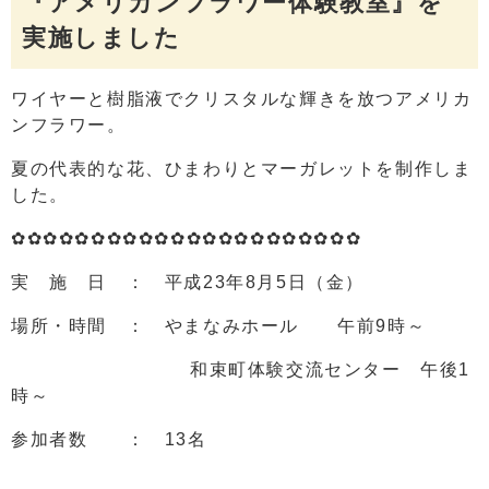
『アメリカンフラワー体験教室』を
実施しました
ワイヤーと樹脂液でクリスタルな輝きを放つアメリカ
ンフラワー。
夏の代表的な花、ひまわりとマーガレットを制作しま
した。
✿✿✿✿✿✿✿✿✿✿✿✿✿✿✿✿✿✿✿✿✿✿
実 施 日 ： 平成23年8月5日（金）
場所・時間 ： やまなみホール 午前9時～
和束町体験交流センター 午後1
時～
参加者数 ： 13名