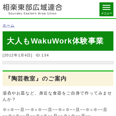
メニュー
ホーム
大人もWakuWork体験事業
[2012年1月4日]
ID:134
『陶芸教室』のご案内
湯呑やお皿など、身近な食器をご自身で作ってみませ
んか？
※○※~~旦~~※○※~~旦~~※○※~~旦~~※○※~~旦
~~※○※~~旦~~※○※~~旦~~※○※~~旦~~