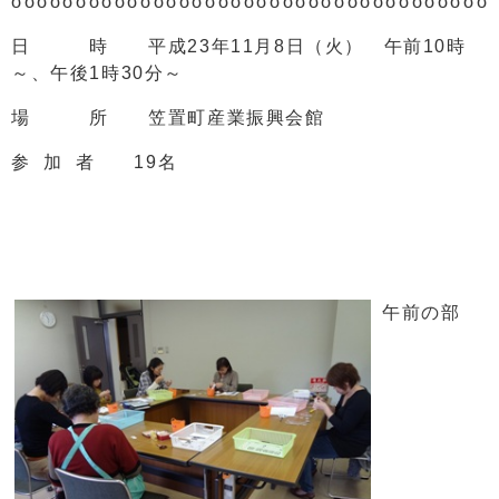
σσσσσσσσσσσσσσσσσσσσσσσσσσσσσσσσσσσσσ
日 時 平成23年11月8日（火） 午前10時
～、午後1時30分～
場 所 笠置町産業振興会館
参 加 者 19名
午前の部