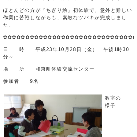
ほとんどの方が『ちぎり絵』初体験で、意外と難しい
作業に苦戦しながらも、素敵なツバキが完成しまし
た。
✿✿✿✿✿✿✿✿✿✿✿✿✿✿✿✿✿✿✿✿✿✿✿✿✿✿✿✿✿
日 時 平成23年10月28日（金） 午後1時30
分～
場 所 和束町体験交流センター
参加者 9名
教室の
様子