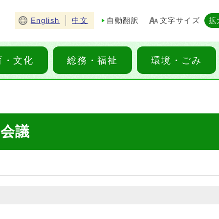
English
中文
自動翻訳
文字サイズ
拡
育・文化
総務・福祉
環境・ごみ
育会議