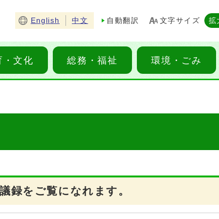
English
中文
自動翻訳
文字サイズ
拡
育・文化
総務・福祉
環境・ごみ
会議録をご覧になれます。