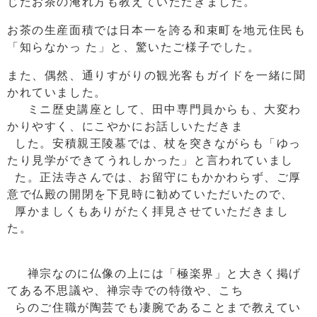
じたお茶の淹れ方も教えていただきました。
お茶の生産面積では日本一を誇る和束町を地元住民も
「知らなかっ た」と、驚いたご様子でした。
また、偶然、通りすがりの観光客もガイドを一緒に聞
かれていました。
ミニ歴史講座として、田中専門員からも、大変わ
かりやすく、にこやかにお話しいただきま
した。安積親王陵墓では、杖を突きながらも「ゆっ
たり見学ができてうれしかった」と言われていまし
た。正法寺さんでは、お留守にもかかわらず、ご厚
意で仏殿の開閉を下見時に勧めていただいたので、
厚かましくもありがたく拝見させていただきまし
た。
禅宗なのに仏像の上には「極楽界」と大きく掲げ
てある不思議や、禅宗寺での特徴や、こち
らのご住職が陶芸でも凄腕であることまで教えてい