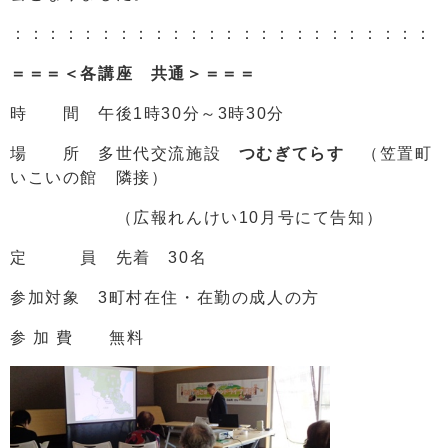
：：：：：：：：：：：：：：：：：：：：：：：：
＝＝＝＜各講座 共通＞＝＝＝
時 間 午後1時30分～3時30分
場 所 多世代交流施設
つむぎてらす
（笠置町
いこいの館 隣接）
（広報れんけい10月号にて告知）
定 員 先着 30名
参加対象 3町村在住・在勤の成人の方
参 加 費 無料