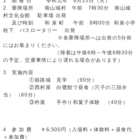
1 開 催 日 令和元年 6月25日（火）
2 乗降場所 南山城村 午前 7時30分 南山城
村文化会館 駐車場 出発
及び時刻 和 束 町 午前 8時00分 和束小学
校下 バスロータリー 出発
※各乗降場所へは出発の5分前
にはお集まりください。
（帰着は午後6時～午後6時30分
の予定。交通事情により遅れる場合があります）
3 実施内容
①姫路城 見学 （90分）
②西村屋 白鷺館で昼食（穴子の三段弁
当） （60分）
③杵屋 手作り和菓子体験 （40分）
4 参 加 費 ￥6,500円（入場料＋体験料＋昼食代
＋参加費）