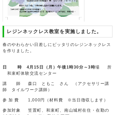
レジンネックレス教室を実施しました。
春のやわらかい日差しにピッタリのレジンネックレス
を作りました。
日 時 4月15日（月）
午後1
時30分～3時
場 所
和束町体験交流センター
講 師 森口 ともこ さん （アクセサリー講
師 タイルワーク講師）
参 加 費 1,000円（材料費 ※当日徴収します）
参加対象 笠置町、和束町、南山城村在住・在勤の