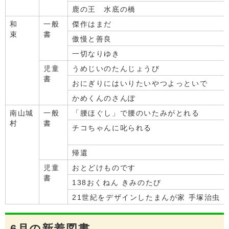
鹿の王 水底の橋
和
一般
傑作はまだ
束
書
傲慢と善良
一切なりゆき
児童
うめじいのたんじょうび
書
おにぎりにはいりたいやつよっといで
かめくんのさんぽ
南山城
一般
「腰ほぐし」で腰のいたみがとれる
村
書
チコちゃんに叱られる
帰還
児童
おとどけものです
書
138おくねん きみのたび
21世紀をデザインしたまんが家 手塚治虫
6月の新着図書