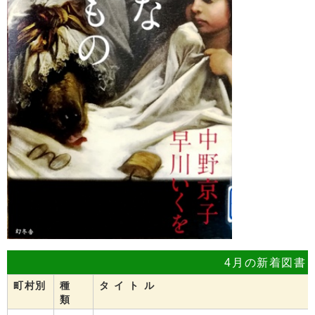
4月の新着図書
町村別
種
タ イ ト ル
類