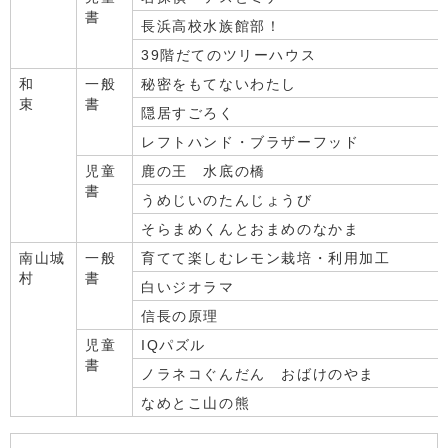
書
長浜高校水族館部！
39階だてのツリーハウス
和
一般
秘密をもてないわたし
束
書
隠居すごろく
レフトハンド・ブラザーフッド
児童
鹿の王 水底の橋
書
うめじいのたんじょうび
そらまめくんとおまめのなかま
南山城
一般
育てて楽しむレモン栽培・利用加工
村
書
白いジオラマ
信長の原理
児童
IQパズル
書
ノラネコぐんだん おばけのやま
なめとこ山の熊