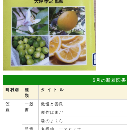
6月の新着図書
町村別
種
タ イ ト ル
類
笠
一般
傲慢と善良
置
書
傑作はまだ
噺のまくら
児童
名探偵 テスとミナ