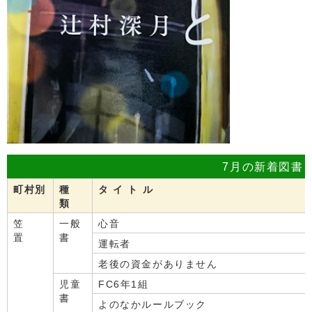
7月の新着図書
町村別
種
タ イ ト ル
類
笠
一般
心音
置
書
運転者
老後の資金がありません
児童
FC6年1組
書
よのなかルールブック