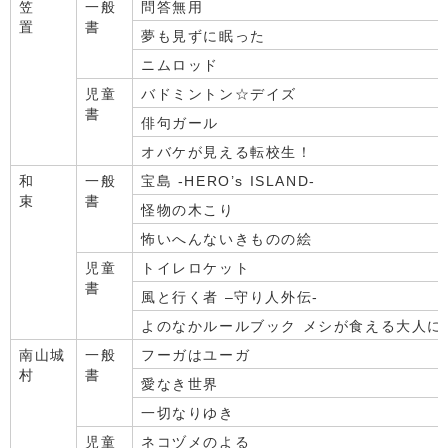
笠
一般
問答無用
置
書
夢も見ずに眠った
ニムロッド
児童
バドミントン☆デイズ
書
俳句ガール
オバケが見える転校生！
和
一般
宝島 -HERO’s ISLAND-
束
書
怪物の木こり
怖いへんないきものの絵
児童
トイレロケット
書
風と行く者 –守り人外伝-
よのなかルールブック メシが食える大人に
南山城
一般
フーガはユーガ
村
書
愛なき世界
一切なりゆき
児童
ネコヅメのよる