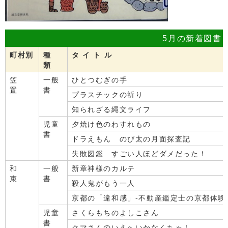
5月の新着図書
町村別
種
タ イ ト ル
類
笠
一般
ひとつむぎの手
置
書
プラスチックの祈り
知られざる縄文ライフ
児童
夕焼け色のわすれもの
書
ドラえもん のび太の月面探査記
失敗図鑑 すごい人ほどダメだった！
和
一般
新章神様のカルテ
束
書
殺人鬼がもう一人
京都の「違和感」-不動産鑑定士の京都体験
児童
さくらもちのよしこさん
書
クマさんのいえへいかなくちゃ！