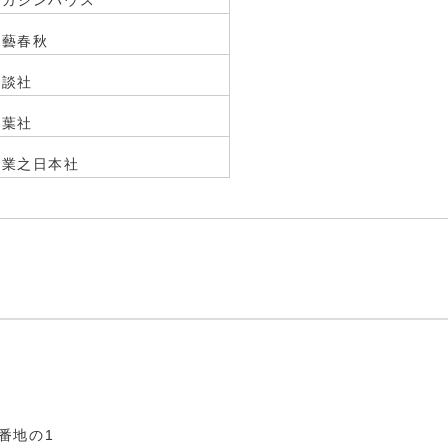
マガジンハウス
文藝春秋
講談社
双葉社
実業之日本社
3番地の1