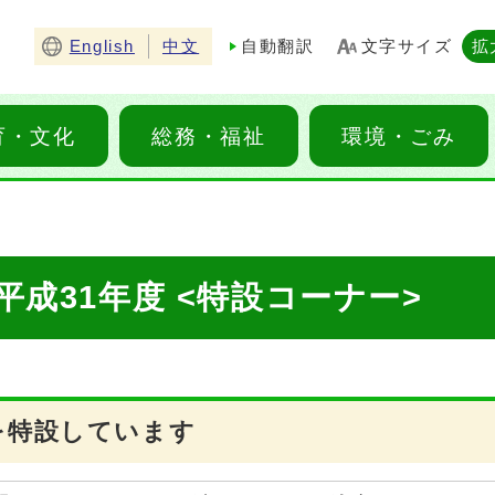
English
中文
自動翻訳
文字サイズ
拡
育・文化
総務・福祉
環境・ごみ
成31年度 <特設コーナー>
を特設しています