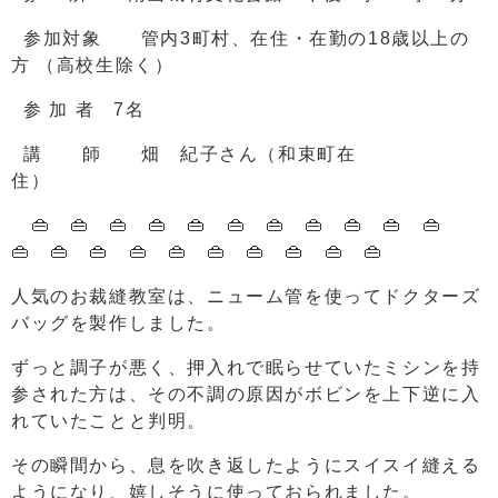
参加対象 管内3町村、在住・在勤の18歳以上の
方 （高校生除く）
参 加 者 7名
講 師 畑 紀子さん（和束町在
住）
👜 👜 👜 👜 👜 👜 👜 👜 👜 👜 👜
👜 👜 👜 👜 👜 👜 👜 👜 👜 👜
人気のお裁縫教室は、ニューム管を使ってドクターズ
バッグを製作しました。
ずっと調子が悪く、押入れで眠らせていたミシンを持
参された方は、その不調の原因がボビンを上下逆に入
れていたことと判明。
その瞬間から、息を吹き返したようにスイスイ縫える
ようになり、嬉しそうに使っておられました。