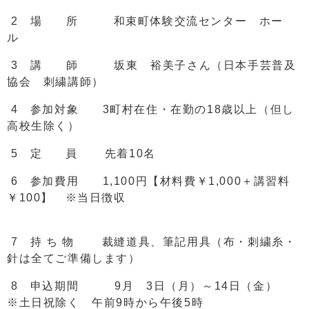
2 場 所 和束町体験交流センター ホー
ル
3 講 師 坂東 裕美子さん（日本手芸普及
協会 刺繍講師）
4 参加対象 3町村在住・在勤の18歳以上（但し
高校生除く）
5 定 員 先着10名
6 参加費用 1,100円【材料費￥1,000＋講習料
￥100】 ※当日徴収
7 持 ち 物 裁縫道具、筆記用具（布・刺繍糸・
針は全てご準備します）
8 申込期間 9月 3日（月）～14日（金）
※土日祝除く 午前9時から午後5時