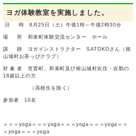
ヨガ体験教室を実施しました。
日 時 8月25日（土）午後1時～午後2時30分
場 所 和束町体験交流センター ホール
講 師 ヨガインストラクター SATOKOさん（南
山城村お茶っぴクラブ）
対 象 者 笠置町、和束町及び南山城村在住・在勤の
18歳以上の方
（高校生を除く）
参加者 10名
＝＝＝yoga＝＝＝yoga＝＝＝yoga＝＝＝yoga＝＝
＝yoga＝＝＝yoga