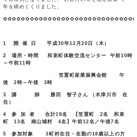
年を締めくくりました。
✿✿✿✿✿✿✿✿✿✿✿✿✿✿✿✿✿✿✿✿✿✿✿✿✿✿✿✿✿✿
1
開 催 日
平成30年12月20日（木）
2 場所・時間 和束町体験交流センター 午前10時
～午前11時
笠置町産業振興会館 午
後 2時～午後 3時
3 講 師 勝田 智子さん （木津川市 在
住）
4 参 加 者 合計19名 【笠置町 2名 和束
町 13名 南山城村 4名】午前12名／午後7名
5
参加対象 3町村在住・在勤の18歳以上の方