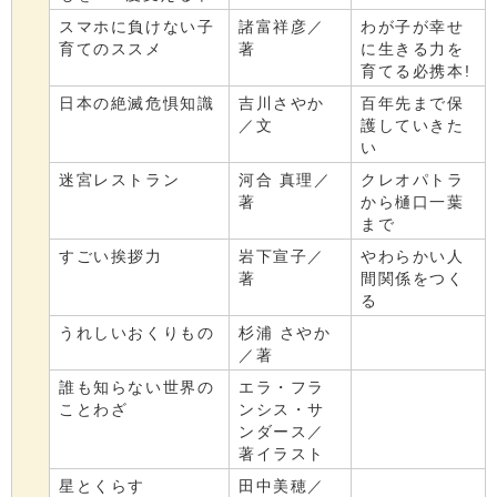
スマホに負けない子
諸富祥彦／
わが子が幸せ
育てのススメ
著
に生きる力を
育てる必携本!
日本の絶滅危惧知識
吉川さやか
百年先まで保
／文
護していきた
い
迷宮レストラン
河合 真理／
クレオパトラ
著
から樋口一葉
まで
すごい挨拶力
岩下宣子／
やわらかい人
著
間関係をつく
る
うれしいおくりもの
杉浦 さやか
／著
誰も知らない世界の
エラ・フラ
ことわざ
ンシス・サ
ンダース／
著イラスト
星とくらす
田中美穂／