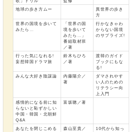
歌」ドリル
監修
地球の歩き方ムー
異世界の歩き
方
世界の国境を歩いて
「世界の国
行かなきゃわ
みたら…
境を歩いて
からない国境
みたら…」
のサプライズ!
番組取材班
／著
行った気になれる!
鈴木ちひろ
渡韓のガイド
妄想韓国ドラマ旅
／著
ブックにもな
る!
みんな大好き陰謀論
内藤陽介／
ダマされやす
著
い人のための
リテラシー向
上入門
感情的になる前に知
富坂聰／著
らないと恥ずかしい
中国・韓国・北朝鮮
Q&A
あなたを閉じこめる
森山至貴／
10代から知っ