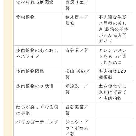
食べられる庭図鑑
良原リエ／
著
食虫植物
鈴木廣司／
不思議な生態
監修
と品種の美し
さ 栽培の基本
がわかる入門
ガイド
多肉植物のあるおし
古谷卓／著
アレンジメン
ゃれライフ
トをもっと楽
しむために
多肉植物図鑑
松山 美紗／
多肉植物129
著
種掲載
多肉植物の水栽培
米原政一／
土を使わずに
著
水だけで育て
る多肉植物
散歩が楽しくなる樹
岩谷美苗／
の手帳
著
パリのガーデニング
ジュウ・ド
ゥ・ポゥム
／著