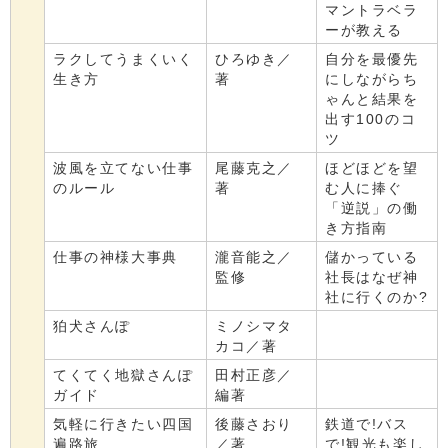
マントラベラ
ーが教える
ラクしてうまくいく
ひろゆき／
自分を最優先
生き方
著
にしながらち
ゃんと結果を
出す100のコ
ツ
波風を立てない仕事
尾藤克之／
ほどほどを望
のルール
著
む人に捧ぐ
「逆説」の働
き方指南
仕事の神様大事典
瀧音能之／
儲かっている
監修
社長はなぜ神
社に行くのか?
狛犬さんぽ
ミノシマタ
カコ／著
てくてく地獄さんぽ
田村正彦／
ガイド
編著
気軽に行きたい四国
後藤さおり
鉄道で!バス
遍路旅
／著
で!観光も楽し