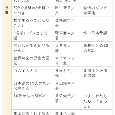
忍びの国
和田 竜／著
児
5秒で見破れ!全員ウ
田中智章／
恐怖のゾンビ
童
ソつき
文
遊園地
哲学するってどんな
金杉武司／
こと?
著
3分後にゾッとする
野宮麻未／
怖い日本昔話
話
著
君たちが生き延びる
天童荒太／
高校生との22
ために
著
の対話
世界時空の歴史大図
マイオレッ
鑑
リ／文
カムイの大地
泉田もと／
北海道と松浦
作
武四郎
日本史の13人の怖い
真山知幸／
お母さん
著
10代からのSDGs
原佐知子／
いま、わたし
著
たちにできる
こと
集団に流されず個人
森達也／著