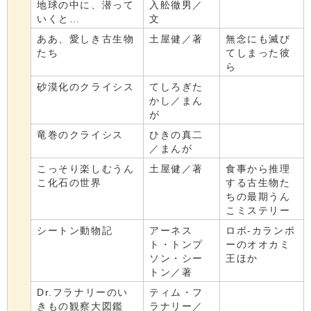
地球の中に、潜って
入舩徹男／
いくと…
文
ああ、愛しき古生物
土屋健／著
無念にも滅び
たち
てしまった彼
ら
砂漠化のクライシス
てしろぎた
かし／まん
が
竜巻のクライシス
ひきの真二
／まんが
こっそり楽しむうん
土屋健／著
食事から推理
こ化石の世界
する古生物た
ちの最期うん
こミステリー
シートン動物記
アーネス
ロボ-カランポ
ト・トンプ
ーのオオカミ
ソン・シー
王ほか
トン／著
Dr.フラナリーのい
ティム・フ
きもの観察大図鑑
ラナリー／