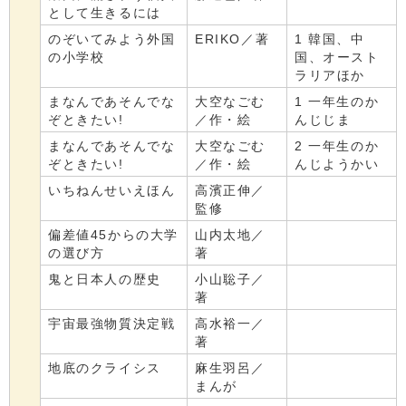
として生きるには
のぞいてみよう外国
ERIKO／著
1 韓国、中
の小学校
国、オースト
ラリアほか
まなんであそんでな
大空なごむ
1 一年生のか
ぞときたい!
／作・絵
んじじま
まなんであそんでな
大空なごむ
2 一年生のか
ぞときたい!
／作・絵
んじようかい
いちねんせいえほん
高濱正伸／
監修
偏差値45からの大学
山内太地／
の選び方
著
鬼と日本人の歴史
小山聡子／
著
宇宙最強物質決定戦
高水裕一／
著
地底のクライシス
麻生羽呂／
まんが