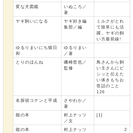
変な犬図鑑
いぬころ／
著
ヤギ飼いになる
ヤギ好き編
ミルクがとれ
集部／編
て除草にも活
躍。ヤギの飼
い方最前線!
ゆるりまいにち猫日
ゆるりまい
和
／著
とりのほんね
磯崎哲也／
鳥さんから飼
監修
い主さんにビ
シッと伝えた
い体きもちお
世話のこと
126
名探偵コナンと平成
さやわか／
著
能の本
村上ナッツ
[1]
／文
能の本
村上ナッツ
2