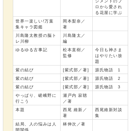
ジメントのプ
ロから愛され
る花屋に学ぶ
世界一楽しい!万葉
岡本梨奈／
集キャラ図鑑
著
川島隆太教授の脳ト
川島隆太／
レ川柳
編
ゆるゆる古事記
松本直樹／
今日も神さま
監修
はやりたい放
題
紫の結び
[紫式部／著]
源氏物語 1
紫の結び
[紫式部／著]
源氏物語 2
紫の結び
[紫式部／著]
源氏物語 3
やっぱり、嵯峨野に
瀬戸内 寂聴
行こう
／著
本題
西尾 維新／
西尾維新対談
著
集
結局、人の悩みは人
林伸次／著
間関係