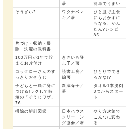
著
簡単でうまい
そうざい?
ワタナベマ
ひと皿で主食
キ／著
にもおかずに
もなる、かん
たん?レシピ
85
片づけ・収納・掃
除・洗濯の教科書
100万円が1年で貯
きさいち登
まるお片付け
志子／著
コックローさんのす
読書工房／
ひとりででき
っきりおそうじ
編著
るかな!?
子どもと一緒に身に
新津春子／
タオル1本洗剤
つける!ラクして時
著
3つからスター
短の「そうじワザ」
ト
76
掃除の解剖図鑑
日本ハウス
やり方次第で
クリーニン
こんなに変わ
グ協会／著
る