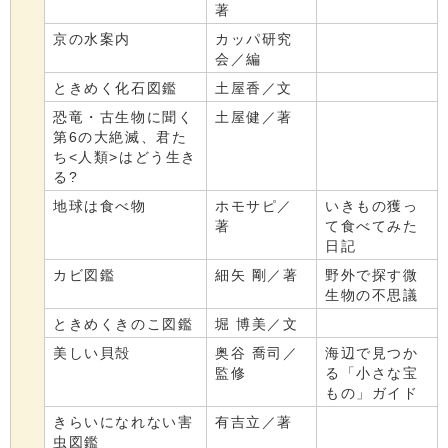
著
京の水案内
カッパ研究
会／編
ときめく化石図鑑
土屋香／文
恐竜・古生物に聞く
土屋健／著
第6の大絶滅、君た
ち<人類>はどう生き
る?
地球は食べ物
ホモサピ／
いきもの獲っ
著
て食べてみた
日記
カビ図鑑
細矢 剛／著
野外で探す微
生物の不思議
ときめくきのこ図鑑
堀 博美／文
美しい貝殻
奥谷 喬司／
海辺で見つか
監修
る「小さな宝
もの」ガイド
きらいになれない害
有吉立／著
虫図鑑