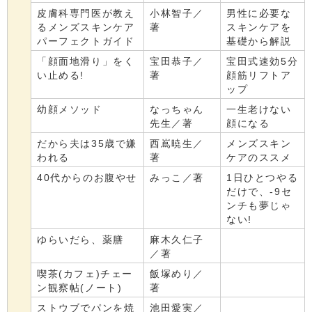
皮膚科専門医が教え
小林智子／
男性に必要な
るメンズスキンケア
著
スキンケアを
パーフェクトガイド
基礎から解説
「顔面地滑り」をく
宝田恭子／
宝田式速効5分
い止める!
著
顔筋リフトア
ップ
幼顔メソッド
なっちゃん
一生老けない
先生／著
顔になる
だから夫は35歳で嫌
西嶌暁生／
メンズスキン
われる
著
ケアのススメ
40代からのお腹やせ
みっこ／著
1日ひとつやる
だけで、-9セ
ンチも夢じゃ
ない!
ゆらいだら、薬膳
麻木久仁子
／著
喫茶(カフェ)チェー
飯塚めり／
ン観察帖(ノート)
著
ストウブでパンを焼
池田愛実／