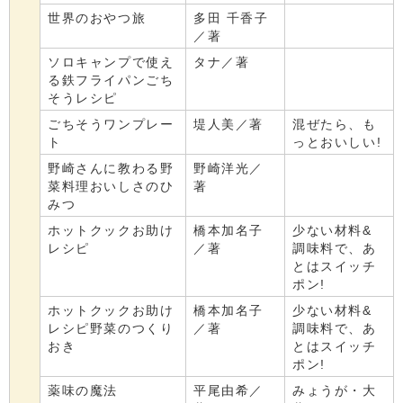
世界のおやつ旅
多田 千香子
／著
ソロキャンプで使え
タナ／著
る鉄フライパンごち
そうレシピ
ごちそうワンプレー
堤人美／著
混ぜたら、も
ト
っとおいしい!
野崎さんに教わる野
野崎洋光／
菜料理おいしさのひ
著
みつ
ホットクックお助け
橋本加名子
少ない材料&
レシピ
／著
調味料で、あ
とはスイッチ
ポン!
ホットクックお助け
橋本加名子
少ない材料&
レシピ野菜のつくり
／著
調味料で、あ
おき
とはスイッチ
ポン!
薬味の魔法
平尾由希／
みょうが・大