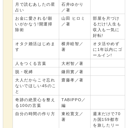
月で読むあしたの星
石井ゆかり
占い
／著
お金に愛される!願
山田 ヒロミ
部屋を片づけ
いがかなう!開運掃
／著
るだけ!人生も
除術
収入も一気に
好転!
オタク婚活はじめま
横井睦智／
オタ活やめず
す
著
に1年以内にゴ
ールイン!
人をつくる言葉
大村智／著
脱・呪縛
鎌田實／著
大人だからこそ忘れ
齋藤孝／著
ないでほしい45のこ
と
奇跡の絶景心を整え
TABIPPO／
る100の言葉
編
自分の時間の作り方
東松寛文／
週末だけで70
著
カ国159都市
を旅したリー