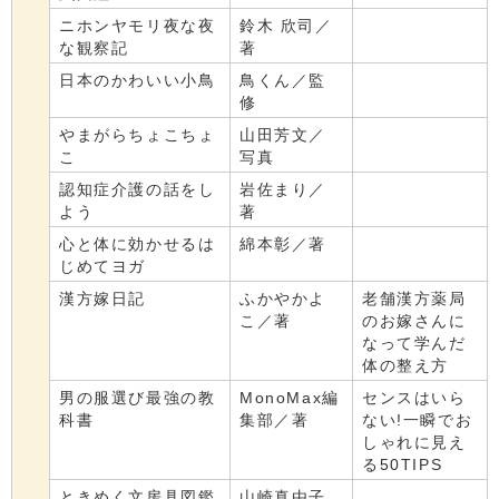
ニホンヤモリ夜な夜
鈴木 欣司／
な観察記
著
日本のかわいい小鳥
鳥くん／監
修
やまがらちょこちょ
山田芳文／
こ
写真
認知症介護の話をし
岩佐まり／
よう
著
心と体に効かせるは
綿本彰／著
じめてヨガ
漢方嫁日記
ふかやかよ
老舗漢方薬局
こ／著
のお嫁さんに
なって学んだ
体の整え方
男の服選び最強の教
MonoMax編
センスはいら
科書
集部／著
ない!一瞬でお
しゃれに見え
る50TIPS
ときめく文房具図鑑
山崎真由子