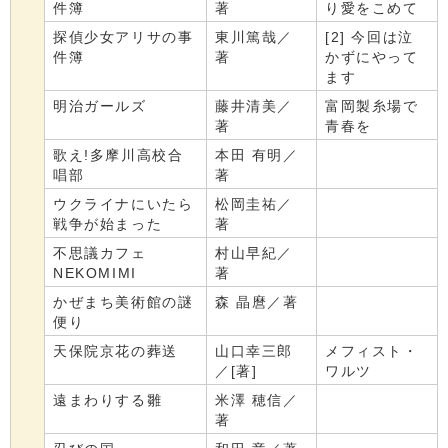
件簿
著
り愛をこめて
探偵少女アリサの事
東川篤哉／
[2] 今回は泣
件簿
著
かずにやって
ます
明治ガールズ
藤井清美／
富岡製糸場で
著
青春を
歌え!多摩川高校合
本田 有明／
唱部
著
ウクライナにいたら
松岡圭祐／
戦争が始まった
著
不思議カフェ
村山早紀／
NEKOMIMI
著
かぜまち美術館の謎
森 晶麿／著
便り
天保院京花の葬送
山口幸三郎
メフィスト・
／[著]
ワルツ
遠まわりする雛
米澤 穂信／
著