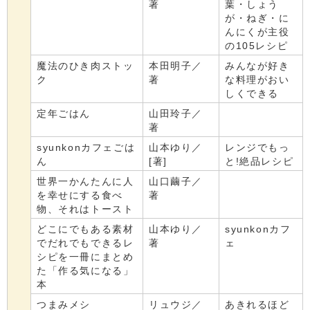
著
葉・しょう
が・ねぎ・に
んにくが主役
の105レシピ
魔法のひき肉ストッ
本田明子／
みんなが好き
ク
著
な料理がおい
しくできる
定年ごはん
山田玲子／
著
syunkonカフェごは
山本ゆり／
レンジでもっ
ん
[著]
と!絶品レシピ
世界一かんたんに人
山口繭子／
を幸せにする食べ
著
物、それはトースト
どこにでもある素材
山本ゆり／
syunkonカフ
でだれでもできるレ
著
ェ
シピを一冊にまとめ
た「作る気になる」
本
つまみメシ
リュウジ／
あきれるほど