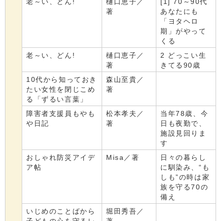
老～い、どん!
樋口恵子／
[1] 70～90代
著
あなたにも
「ヨタヘロ
期」がやって
くる
老～い、どん!
樋口恵子／
2 どっこい生
著
きてる90歳
10代から知っておき
森山至貴／
たい女性を閉じこめ
著
る「ずるい言葉」
障害者支援員もやも
松本孝夫／
当年78歳、今
や日記
著
日も夜勤で、
施設見回りま
す
おしゃれ防災アイデ
Misa／著
日々の暮らし
ア帖
に馴染み、“も
しも”の時は家
族を守る70の
備え
いじめのことばから
堀田秀吾／