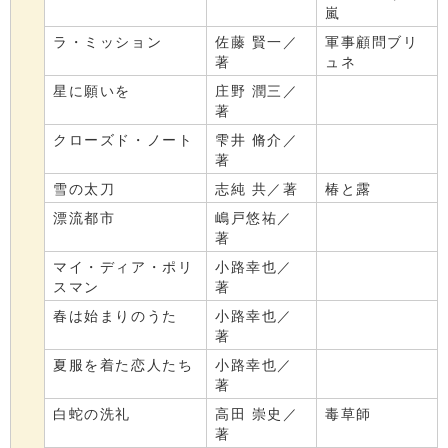
嵐
ラ・ミッション
佐藤 賢一／
軍事顧問ブリ
著
ュネ
星に願いを
庄野 潤三／
著
クローズド・ノート
雫井 脩介／
著
雪の太刀
志純 共／著
椿と露
漂流都市
嶋戸悠祐／
著
マイ・ディア・ポリ
小路幸也／
スマン
著
春は始まりのうた
小路幸也／
著
夏服を着た恋人たち
小路幸也／
著
白蛇の洗礼
高田 崇史／
毒草師
著