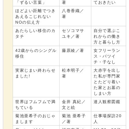
「ずるい言葉」
著
ておきたい
ほどよい距離でつき
八巻香織／
あえるこじれない
著
NOの伝え方
あたらしい移住のカ
セソコマサ
自分で選ぶこ
タチ
ユキ／著
れからの働き
方と暮らし方
42歳からのシングル
藤原綾／著
女フリーラン
移住
ス・バツイ
チ・子なし
実家じまい終わらせ
松本明子／
大赤字を出し
ました!
著
た私が専門家
とたどり着い
た家とお墓の
しまい方
世界はフムフムで満
金井 真紀／
達人観察図鑑
ちている
文と絵
菊池亜希子のおじゃ
菊池 亜希子
仕事場探訪20
まします
／著
人