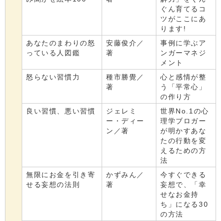
ぐん育てるコ
ツがここにあ
ります!
あなたのまわりの怒
安藤俊介／
事例に学ぶア
っている人図鑑
著
ンガーマネジ
メント
怒らない習慣力
種市勝覺／
心と感情が整
著
う「平常心」
の作り方
良い習慣、悪い習慣
ジェレミ
世界No.1の心
ー・ディー
理学ブロガー
ン／著
が明かすあな
たの行動を変
えるための方
法
無限にお金を引き寄
かずみん／
今すぐできる
せる妄想の法則
著
妄想で、「幸
せなお金持
ち」になる30
の方法