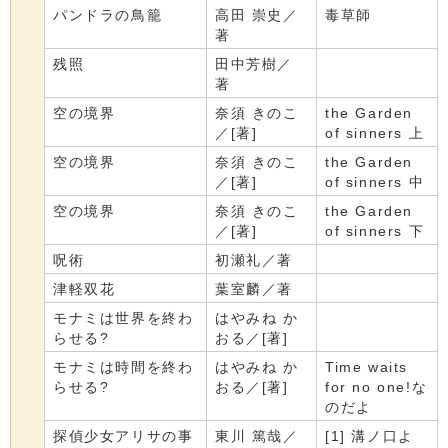
パンドラの鳥籠
高田 崇史／
毒草師
著
残照
田中芳樹／
著
空の境界
奈須 きのこ
the Garden
／[著]
of sinners 上
空の境界
奈須 きのこ
the Garden
／[著]
of sinners 中
空の境界
奈須 きのこ
the Garden
／[著]
of sinners 下
呪術
初瀬礼／著
津軽双花
葉室麟／著
モナミは世界を終わ
はやみね か
らせる?
おる／[著]
モナミは時間を終わ
はやみね か
Time waits
らせる?
おる／[著]
for no one!な
のだよ
探偵少女アリサの事
東川 篤哉／
[1] 溝ノ口よ