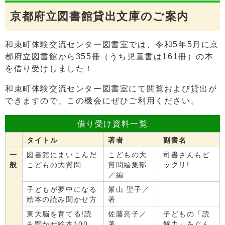
京都府立図書館貸出文庫のご案内
和束町体験交流センター図書室では、令和5年5月に京
都府立図書館から355冊（うち児童書は161冊）の本
を借り受けしました！
和束町体験交流センター図書室にて閲覧および貸出が
できますので、この機会にぜひご利用ください。
借り受け資料一覧
タイトル
著者
副書名
一
図書館にまいこんだ
こどもの大
司書さんもビ
般
こどもの大質問
質問編集部
ックリ!
／編
子どもが夢中になる
景山 聖子／
絵本の読み聞かせ方
著
東大脳を育てる!読
佐藤亮子／
子どもの「読
み聞かせ絵本100
著
解力」をぐん