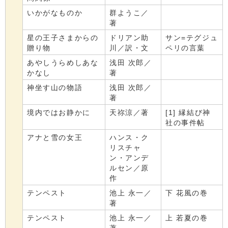
いかがなものか
群ようこ／
著
星の王子さまからの
ドリアン助
サン=テグジュ
贈り物
川／訳・文
ペリの言葉
あやしうらめしあな
浅田 次郎／
かなし
著
神坐す山の物語
浅田 次郎／
著
境内ではお静かに
天祢涼／著
[1] 縁結び神
社の事件帖
アナと雪の女王
ハンス・ク
リスチャ
ン・アンデ
ルセン／原
作
テンペスト
池上 永一／
下 花風の巻
著
テンペスト
池上 永一／
上 若夏の巻