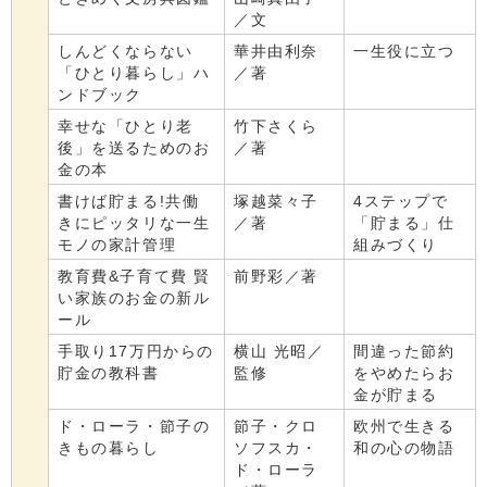
／文
しんどくならない
華井由利奈
一生役に立つ
「ひとり暮らし」ハ
／著
ンドブック
幸せな「ひとり老
竹下さくら
後」を送るためのお
／著
金の本
書けば貯まる!共働
塚越菜々子
4ステップで
きにピッタリな一生
／著
「貯まる」仕
モノの家計管理
組みづくり
教育費&子育て費 賢
前野彩／著
い家族のお金の新ル
ール
手取り17万円からの
横山 光昭／
間違った節約
貯金の教科書
監修
をやめたらお
金が貯まる
ド・ローラ・節子の
節子・クロ
欧州で生きる
きもの暮らし
ソフスカ・
和の心の物語
ド・ローラ