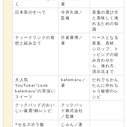
く
著
日本茶のすべて
今井久雄／
茶葉の選び方
監修
と美味しく淹
れるための知
識
ティードリンクの発
片倉康博／
ベースとなる
想と組み立て
著
茶葉、具材、
シロップ、ト
ッピングの組
み合わせか
ら、淹れ方、
演出法まで
大人気
kafemaru／
だれでもかん
YouTuber“cook
著
たんに作れち
kafemaru”の罪深い
ゃう秘密のレ
スイーツ
シピ
クックパッドのおい
クックパッ
しい厳選!鍋レシピ
ド株式会社
／監修
?せるズボラ飯
じゅん／著