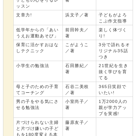
子どもの心を守るレ
著
ッスン
文章力!
浜文子／著
子どもがよろ
こぶ作文指導
低学年からの「あい
前田幹夫／
楽しく体づく
うえお運動あそび」
著
り!
保育に活かすおはな
こがようこ
3分で語れるオ
しテクニック
／著
リジナル35話
つき
小学生の勉強法
石田勝紀／
21世紀を生き
著
抜く学びを育
てる
母と子のための子育
石谷二美枝
365日笑顔で
てコーチング
／著
いたい!
男の子をやる気にさ
小室尚子／
1万2000人の
せる勉強法
著
親が学力アッ
プを実感!
片づけられない主婦
藤原友子／
と片づけ嫌いの子ど
著
もを180度変える本