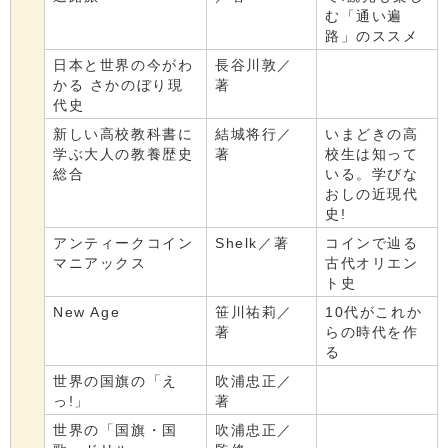
む「通い遍
路」のススメ
日本と世界の今がわ
長谷川敦／
かる さかのぼり現
著
代史
新しい高校教科書に
結城将行／
いまどきの高
学ぶ大人の教養歴史
著
校生は知って
総合
いる。学びな
おしの近現代
史!
アンティークコイン
Shelk／著
コインで辿る
マニアックス
古代オリエン
ト史
New Age
笹川祐莉／
10代がこれか
著
らの時代を作
る
世界の国旗の「え
吹浦忠正／
っ!」
著
世界の「国旗・国
吹浦忠正／