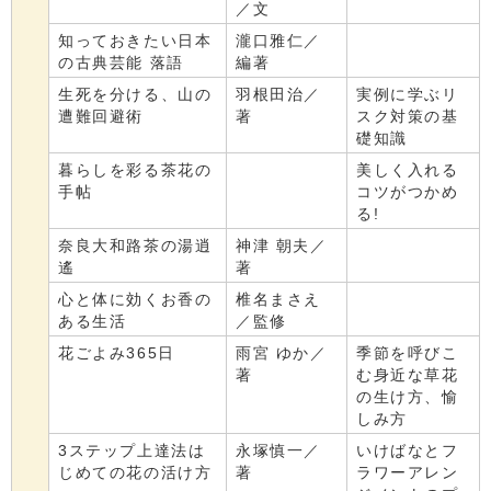
／文
知っておきたい日本
瀧口雅仁／
の古典芸能 落語
編著
生死を分ける、山の
羽根田治／
実例に学ぶリ
遭難回避術
著
スク対策の基
礎知識
暮らしを彩る茶花の
美しく入れる
手帖
コツがつかめ
る!
奈良大和路茶の湯逍
神津 朝夫／
遙
著
心と体に効くお香の
椎名まさえ
ある生活
／監修
花ごよみ365日
雨宮 ゆか／
季節を呼びこ
著
む身近な草花
の生け方、愉
しみ方
3ステップ上達法は
永塚慎一／
いけばなとフ
じめての花の活け方
著
ラワーアレン