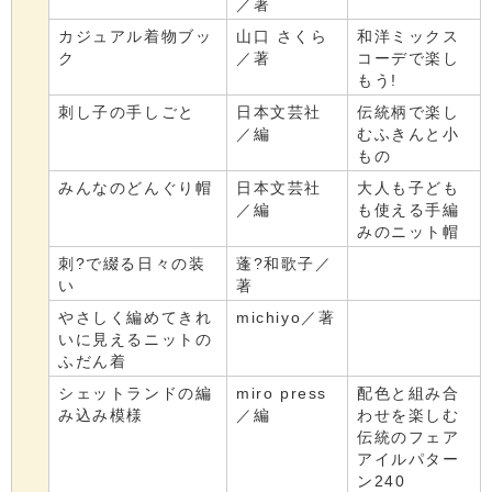
／著
カジュアル着物ブッ
山口 さくら
和洋ミックス
ク
／著
コーデで楽し
もう!
刺し子の手しごと
日本文芸社
伝統柄で楽し
／編
むふきんと小
もの
みんなのどんぐり帽
日本文芸社
大人も子ども
／編
も使える手編
みのニット帽
刺?で綴る日々の装
蓬?和歌子／
い
著
やさしく編めてきれ
michiyo／著
いに見えるニットの
ふだん着
シェットランドの編
miro press
配色と組み合
み込み模様
／編
わせを楽しむ
伝統のフェア
アイルパター
ン240