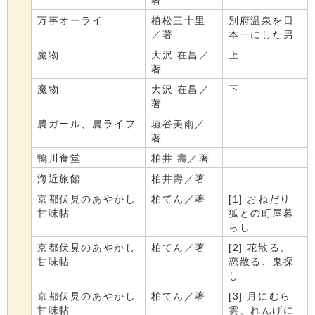
著
万事オーライ
植松三十里
別府温泉を日
／著
本一にした男
魔物
大沢 在昌／
上
著
魔物
大沢 在昌／
下
著
農ガール、農ライフ
垣谷美雨／
著
鴨川食堂
柏井 壽／著
海近旅館
柏井壽／著
京都伏見のあやかし
柏てん／著
[1] おねだり
甘味帖
狐との町屋暮
らし
京都伏見のあやかし
柏てん／著
[2] 花散る、
甘味帖
恋散る、鬼探
し
京都伏見のあやかし
柏てん／著
[3] 月にむら
甘味帖
雲、れんげに