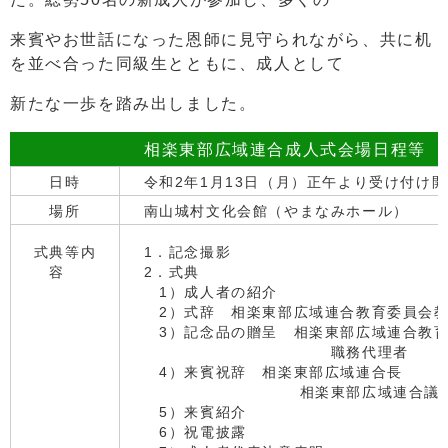
来賓やお世話になった恩師に見守られながら、共に机
を並べ合った同級生とともに、成人として
新たな一歩を踏み出しました。
相楽東部広域連合成人式会場日程等
日時
令和2年1月13日（月）正午より受け付け開
場所
南山城村文化会館（やまなみホール）
式典等内
1．記念撮影
容
2．式典
1）成人者の紹介
2）式辞 相楽東部広域連合教育委員会教
3）記念品の贈呈 相楽東部広域連合教育
職務代理者
4）来賓祝辞 相楽東部広域連合長
相楽東部広域連合議会
5）来賓紹介
6）祝電披露