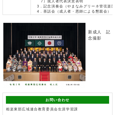
7）成人者代表決意表明
3．記念演奏会（やまなみグリーネ管弦楽
4．茶話会（成人者・恩師による懇親会）
新成人 記
念撮影
お問い合わせ
相楽東部広域連合教育委員会生涯学習課