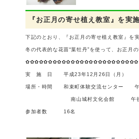
『お正月の寄せ植え教室』を実
下記のとおり、『お正月の寄せ植え教室』を
冬の代表的な花苗“葉牡丹”を使って、お正月
✿✿✿✿✿✿✿✿✿✿✿✿✿✿✿✿✿✿✿✿✿✿✿✿✿
実 施 日 平成23年12月26日（月）
場所・時間 和束町体験交流センター 午
南山城村文化会館 午後2
参加者数 16名