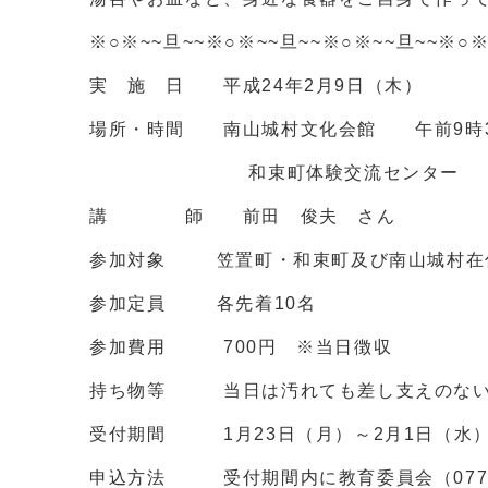
※○※~~旦~~※○※~~旦~~※○※~~旦~~※○※
実 施 日 平成24年2月9日（木）
場所・時間 南山城村文化会館 午前9時3
和束町体験交流センター 午後
講 師 前田 俊夫 さん
参加対象 笠置町・和束町及び南山城村在住
参加定員 各先着10名
参加費用 700円 ※当日徴収
持ち物等 当日は汚れても差し支えのない
受付期間 1月23日（月）～2月1日（水） 
申込方法 受付期間内に教育委員会（0774