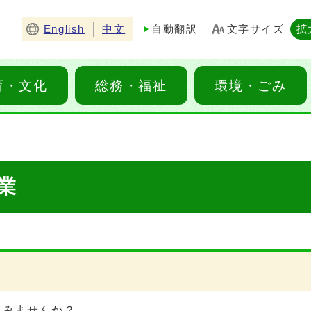
English
中文
自動翻訳
文字サイズ
拡
育・文化
総務・福祉
環境・ごみ
業
てみませんか？