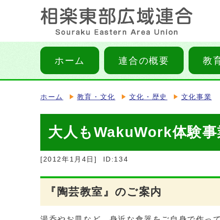
ホーム
連合の概要
教
ホーム
教育・文化
文化・歴史
文化事業
大人もWakuWork体験事
[2012年1月4日]
ID:134
『陶芸教室』のご案内
湯呑やお皿など、身近な食器をご自身で作っ