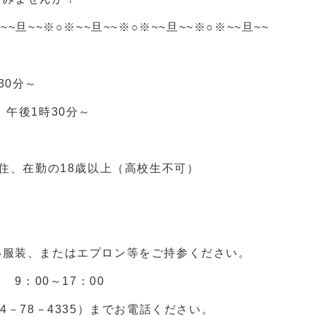
~~旦~~※○※~~旦~~※○※~~旦~~※○※~~旦~~
0分～
1時30分～
、在勤の18歳以上（高校生不可）
服装、またはエプロン等をご持参ください。
9：00～17：00
－78－4335）までお電話ください。