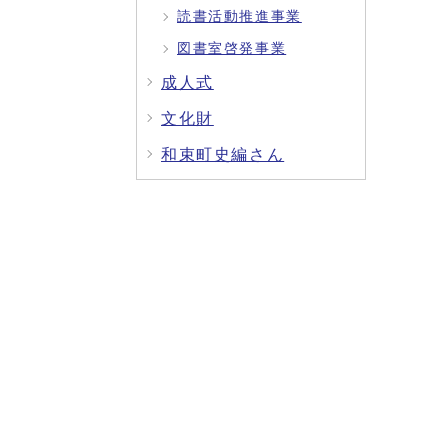
読書活動推進事業
図書室啓発事業
成人式
文化財
和束町史編さん