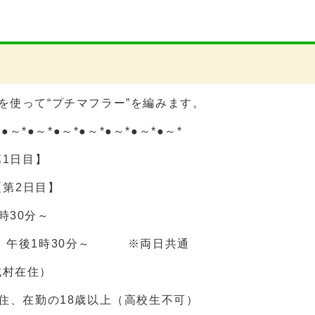
を使って“プチマフラー”を編みます。
*●～*●～*●～*●～*●～*●～*●～*
第1日目】
2日目】
30分～
1時30分～ ※両日共通
村在住）
、在勤の18歳以上（高校生不可）