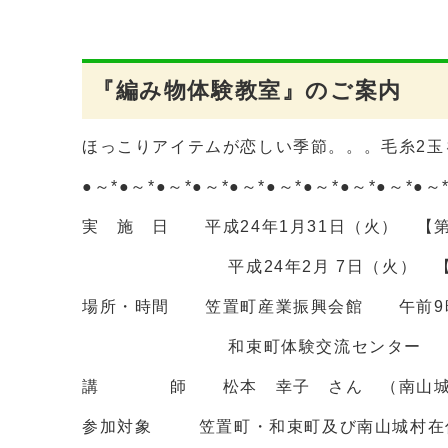
『編み物体験教室』のご案内
ほっこりアイテムが恋しい季節。。。毛糸2玉
●～*●～*●～*●～*●～*●～*●～*●～*●～*●～
実 施 日 平成24年1月31日（火） 【
平成24年2月 7日（火） 【第
場所・時間 笠置町産業振興会館 午前9時
和束町体験交流センター 午後
講 師 松本 幸子 さん （南山城
参加対象 笠置町・和束町及び南山城村在住